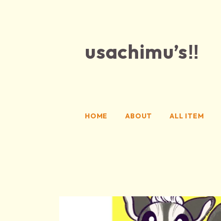
usachimu’s‼
HOME
ABOUT
ALL ITEM