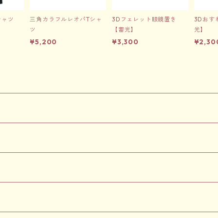
シャツ
三角カラフルレオパTシャ
3Dフェレット眼鏡置き
3Dおす
ツ
【蓄光】
光】
¥5,200
¥3,300
¥2,30