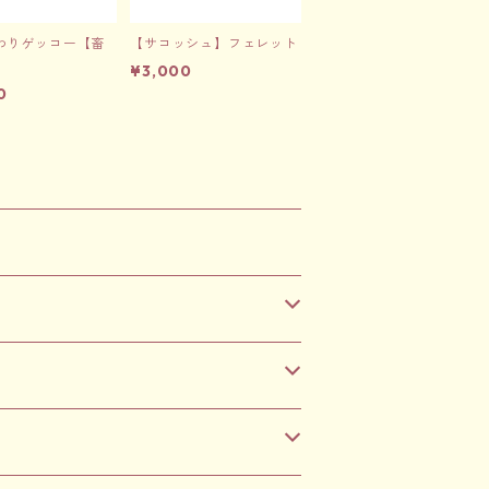
わりゲッコー【畜
【サコッシュ】フェレット
¥3,000
0