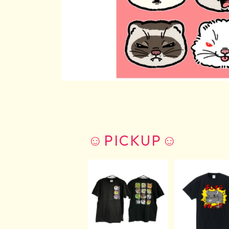
☺︎PICKUP☺︎