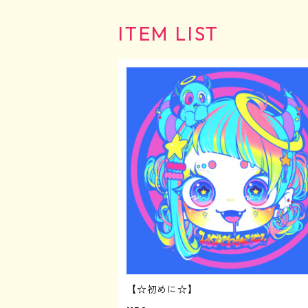
文房具
アパレル
アパレル
☺︎爬虫類
★女の子シリーズ
アパレル
ITEM LIST
日用品
文房具
文房具
アパレル
アパレル
Tシャツ
文房具
アクリルグッズ
日用品
日用品
文房具
文房具
バッグ
ポストカード&ステッカーセット
日用品
3Dプリンターグッズ
アクリルグッズ
アクリルグッズ
日用品
日用品
その他
マグネット
アクリルグッズ
3Dプリンターグッズ
3Dプリンターグッズ
アクリルグッズ
アクリルグッズ
缶バッジ
アクリルキーホルダー
3Dプリンターグッズ
3Dプリンターグッズ
その他
アクリルスタンド
アクリルブロック
【☆初めに☆】