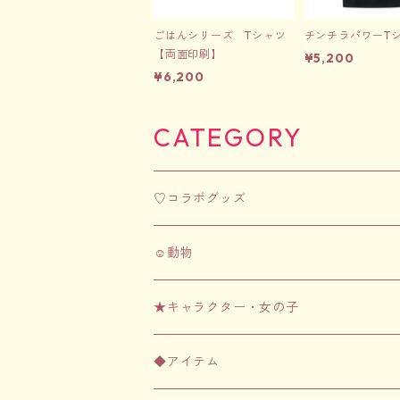
ごはんシリーズ Tシャツ
チンチラパワーT
【両面印刷】
¥5,200
¥6,200
CATEGORY
♡コラボグッズ
☺︎動物
☺︎フェレット
★キャラクター・女の子
アパレル
☺︎齧歯類（ハムスター・チンチラなど）
★ちむずモンスター
◆アイテム