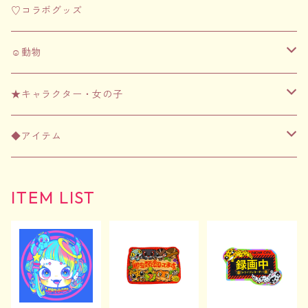
♡コラボグッズ
☺︎動物
☺︎フェレット
★キャラクター・女の子
アパレル
☺︎齧歯類（ハムスター・チンチラなど）
★ちむずモンスター
◆アイテム
文房具
アパレル
アパレル
☺︎爬虫類
★女の子シリーズ
アパレル
ITEM LIST
日用品
文房具
文房具
アパレル
アパレル
Tシャツ
文房具
アクリルグッズ
日用品
日用品
文房具
文房具
バッグ
ポストカード&ステッカーセット
日用品
3Dプリンターグッズ
アクリルグッズ
アクリルグッズ
日用品
日用品
その他
マグネット
アクリルグッズ