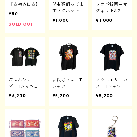
【☆初めに☆】
爬虫類飼ってま
レオパ録画中マ
すマグネット＆
グネット&ステ
3Dプリンターグッズ
3Dプリンターグッズ
アクリルグッズ
アクリルグッズ
缶バッジ
¥50
アクリルキーホルダー
3Dプリンターグッズ
ステッカー
ッカー
¥1,000
¥1,000
SOLD OUT
3Dプリンターグッズ
その他
アクリルスタンド
アクリルブロック
ごはんシリー
お狐ちゃん T
フクモモサーカ
ズ Tシャツ
シャツ
ス Tシャツ
【両面印刷】
¥6,200
¥5,200
¥5,200