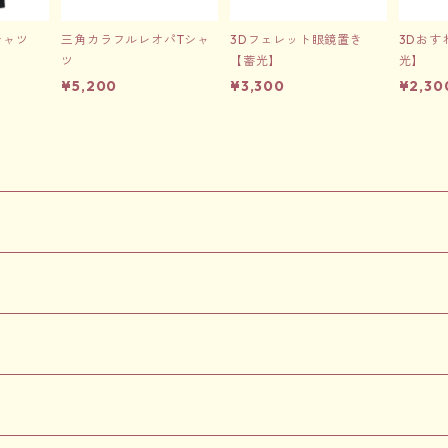
シャツ
三角カラフルレオパTシャ
3Dフェレット眼鏡置き
3Dおす
ツ
【蓄光】
光】
¥5,200
¥3,300
¥2,30