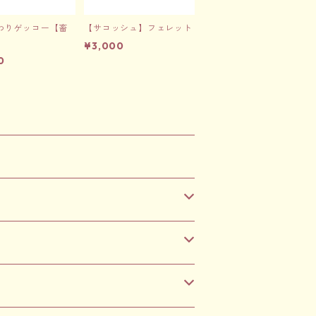
わりゲッコー【畜
【サコッシュ】フェレット
¥3,000
0