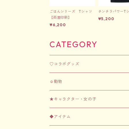
ごはんシリーズ Tシャツ
チンチラパワーT
【両面印刷】
¥5,200
¥6,200
CATEGORY
♡コラボグッズ
☺︎動物
☺︎フェレット
★キャラクター・女の子
アパレル
☺︎齧歯類（ハムスター・チンチラなど）
★ちむずモンスター
◆アイテム