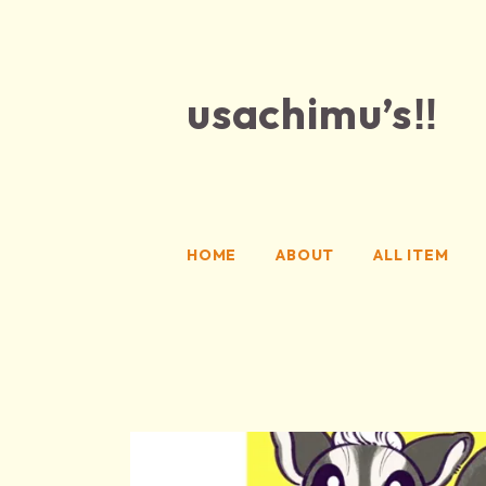
usachimu’s‼
HOME
ABOUT
ALL ITEM