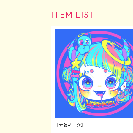
文房具
アパレル
アパレル
☺︎爬虫類
★女の子シリーズ
アパレル
ITEM LIST
日用品
文房具
文房具
アパレル
アパレル
Tシャツ
文房具
アクリルグッズ
日用品
日用品
文房具
文房具
バッグ
ポストカード&ステッカーセット
日用品
3Dプリンターグッズ
アクリルグッズ
アクリルグッズ
日用品
日用品
その他
マグネット
アクリルグッズ
3Dプリンターグッズ
3Dプリンターグッズ
アクリルグッズ
アクリルグッズ
缶バッジ
アクリルキーホルダー
3Dプリンターグッズ
3Dプリンターグッズ
その他
アクリルスタンド
アクリルブロック
【☆初めに☆】