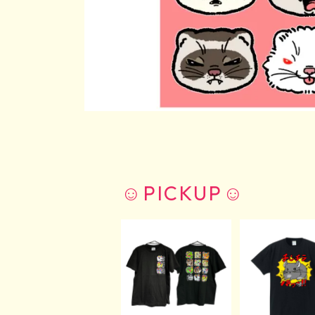
☺︎PICKUP☺︎