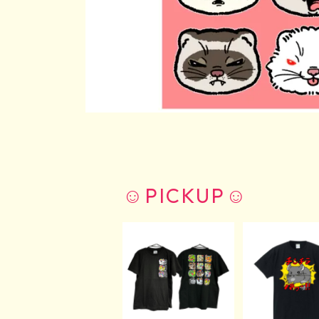
☺︎PICKUP☺︎