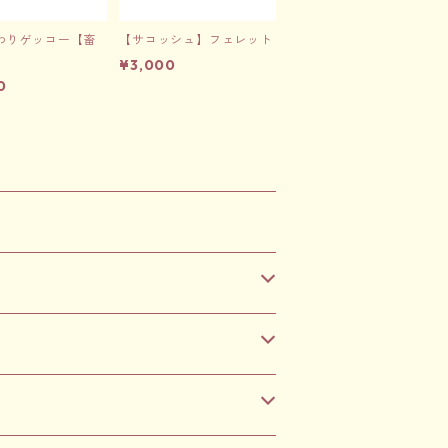
わりゲッコー【畜
【サコッシュ】フェレット
¥3,000
0