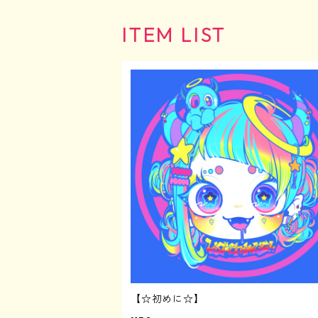
文房具
アパレル
アパレル
☺︎爬虫類
★女の子シリーズ
アパレル
ITEM LIST
日用品
文房具
文房具
アパレル
アパレル
Tシャツ
文房具
アクリルグッズ
日用品
日用品
文房具
文房具
バッグ
ポストカード&ステッカーセット
日用品
3Dプリンターグッズ
アクリルグッズ
アクリルグッズ
日用品
日用品
その他
マグネット
アクリルグッズ
3Dプリンターグッズ
3Dプリンターグッズ
アクリルグッズ
アクリルグッズ
缶バッジ
アクリルキーホルダー
3Dプリンターグッズ
3Dプリンターグッズ
その他
アクリルスタンド
アクリルブロック
【☆初めに☆】