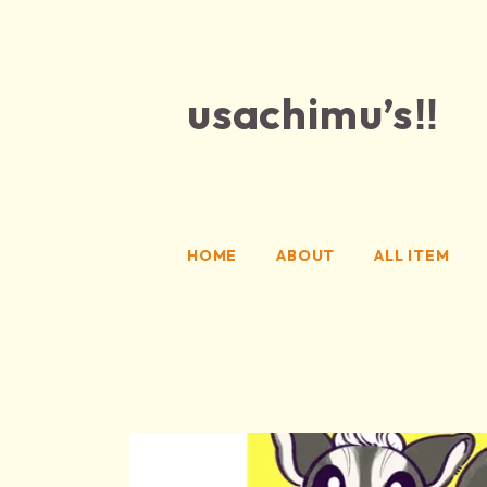
usachimu’s‼
HOME
ABOUT
ALL ITEM