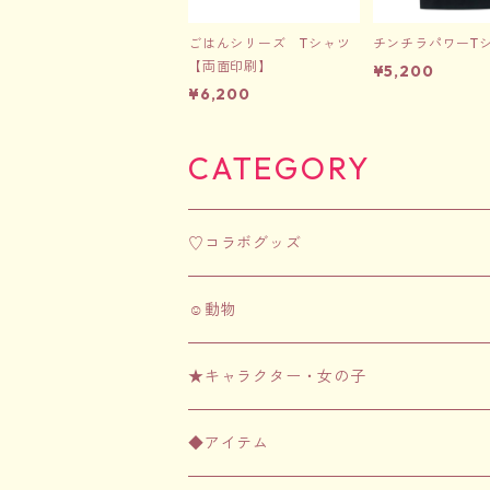
ごはんシリーズ Tシャツ
チンチラパワーT
【両面印刷】
¥5,200
¥6,200
CATEGORY
♡コラボグッズ
☺︎動物
☺︎フェレット
★キャラクター・女の子
アパレル
☺︎齧歯類（ハムスター・チンチラなど）
★ちむずモンスター
◆アイテム