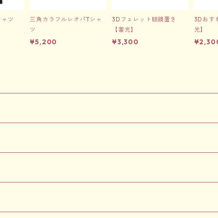
シャツ
三角カラフルレオパTシャ
3Dフェレット眼鏡置き
3Dおす
ツ
【蓄光】
光】
¥5,200
¥3,300
¥2,30