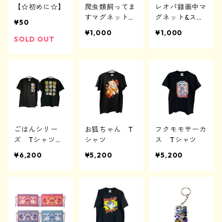
【☆初めに☆】
爬虫類飼ってま
レオパ録画中マ
すマグネット＆
グネット&ステ
3Dプリンターグッズ
3Dプリンターグッズ
アクリルグッズ
アクリルグッズ
缶バッジ
¥50
アクリルキーホルダー
3Dプリンターグッズ
ステッカー
ッカー
¥1,000
¥1,000
SOLD OUT
3Dプリンターグッズ
その他
アクリルスタンド
アクリルブロック
ごはんシリー
お狐ちゃん T
フクモモサーカ
ズ Tシャツ
シャツ
ス Tシャツ
【両面印刷】
¥6,200
¥5,200
¥5,200