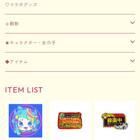
♡コラボグッズ
☺︎動物
☺︎フェレット
★キャラクター・女の子
アパレル
☺︎齧歯類（ハムスター・チンチラなど）
★ちむずモンスター
◆アイテム
文房具
アパレル
アパレル
☺︎爬虫類
★女の子シリーズ
アパレル
ITEM LIST
日用品
文房具
文房具
アパレル
アパレル
Tシャツ
文房具
アクリルグッズ
日用品
日用品
文房具
文房具
バッグ
ポストカード&ステッカーセット
日用品
3Dプリンターグッズ
アクリルグッズ
アクリルグッズ
日用品
日用品
その他
マグネット
アクリルグッズ