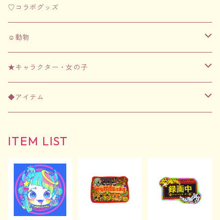
♡コラボグッズ
☺︎動物
☺︎フェレット
★キャラクター・女の子
アパレル
☺︎齧歯類（ハムスター・チンチラなど）
★ちむずモンスター
◆アイテム
文房具
アパレル
アパレル
☺︎爬虫類
★女の子シリーズ
アパレル
ITEM LIST
日用品
文房具
文房具
アパレル
アパレル
Tシャツ
文房具
アクリルグッズ
日用品
日用品
文房具
文房具
バッグ
ポストカード&ステッカーセット
日用品
3Dプリンターグッズ
アクリルグッズ
アクリルグッズ
日用品
日用品
その他
マグネット
アクリルグッズ