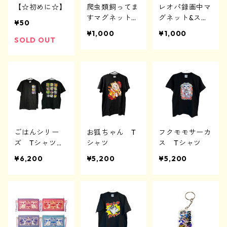
【☆初めに☆】
爬虫類飼ってま
レオパ録画中マ
すマグネット＆
グネット&ステ
3Dプリンターグッズ
3Dプリンターグッズ
アクリルグッズ
アクリルグッズ
缶バッジ
¥50
アクリルキーホルダー
3Dプリンターグッズ
ステッカー
ッカー
¥1,000
¥1,000
SOLD OUT
3Dプリンターグッズ
その他
アクリルスタンド
アクリルブロック
ごはんシリー
お狐ちゃん T
フクモモサーカ
ズ Tシャツ
シャツ
ス Tシャツ
【両面印刷】
¥6,200
¥5,200
¥5,200